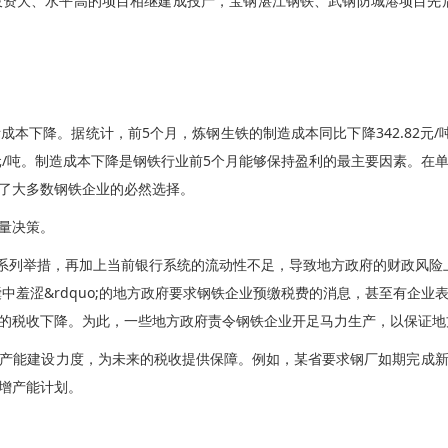
资大、水平高的项目相继建成投产，宝钢湛江钢铁、武钢防城港项目先后
下降。据统计，前5个月，炼钢生铁的制造成本同比下降342.82元/吨；
.10元/吨。制造成本下降是钢铁行业前5个月能够保持盈利的最主要因素。
了大多数钢铁企业的必然选择。
量决策。
;的一系列举措，再加上当前银行系统的流动性不足，导致地方政府的财政风险上
uo;囊中羞涩&rdquo;的地方政府要求钢铁企业预缴税费的消息，甚至有
的税收下降。为此，一些地方政府责令钢铁企业开足马力生产，以保证地
产能建设力度，为未来的税收提供保障。例如，某省要求钢厂如期完成
增产能计划。