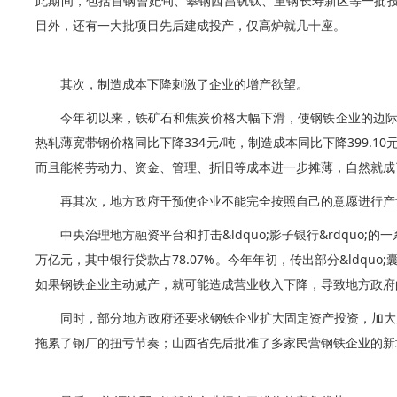
此期间，包括首钢曹妃甸、攀钢西昌钒钛、重钢长寿新区等一批投
目外，还有一大批项目先后建成投产，仅高炉就几十座。
其次，制造成本下降刺激了企业的增产欲望。
今年初以来，铁矿石和焦炭价格大幅下滑，使钢铁企业的边际成本
热轧薄宽带钢价格同比下降334元/吨，制造成本同比下降399
而且能将劳动力、资金、管理、折旧等成本进一步摊薄，自然就成
再其次，地方政府干预使企业不能完全按照自己的意愿进行产
中央治理地方融资平台和打击&ldquo;影子银行&rdquo
万亿元，其中银行贷款占78.07%。今年年初，传出部分&ldq
如果钢铁企业主动减产，就可能造成营业收入下降，导致地方政府
同时，部分地方政府还要求钢铁企业扩大固定资产投资，加大
拖累了钢厂的扭亏节奏；山西省先后批准了多家民营钢铁企业的新